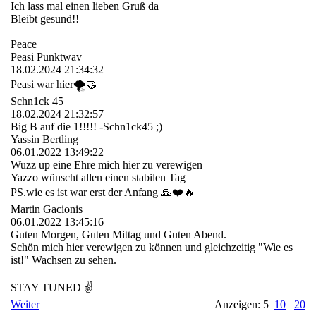
Ich lass mal einen lieben Gruß da
Bleibt gesund!!
Peace
Peasi Punktwav
18.02.2024
21:34:32
Peasi war hier🌪️🤝
Schn1ck 45
18.02.2024
21:32:57
Big B auf die 1!!!!! -Schn1ck45 ;)
Yassin Bertling
06.01.2022
13:49:22
Wuzz up eine Ehre mich hier zu verewigen
Yazzo wünscht allen einen stabilen Tag
PS.wie es ist war erst der Anfang 🙏❤️🔥
Martin Gacionis
06.01.2022
13:45:16
Guten Morgen, Guten Mittag und Guten Abend.
Schön mich hier verewigen zu können und gleichzeitig "Wie es
ist!" Wachsen zu sehen.
STAY TUNED ✌
Weiter
Anzeigen: 5
10
20