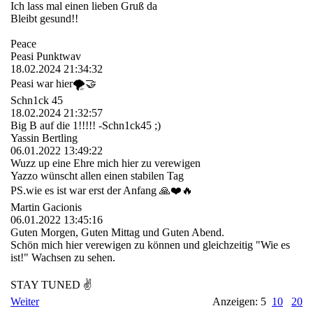
Ich lass mal einen lieben Gruß da
Bleibt gesund!!
Peace
Peasi Punktwav
18.02.2024
21:34:32
Peasi war hier🌪️🤝
Schn1ck 45
18.02.2024
21:32:57
Big B auf die 1!!!!! -Schn1ck45 ;)
Yassin Bertling
06.01.2022
13:49:22
Wuzz up eine Ehre mich hier zu verewigen
Yazzo wünscht allen einen stabilen Tag
PS.wie es ist war erst der Anfang 🙏❤️🔥
Martin Gacionis
06.01.2022
13:45:16
Guten Morgen, Guten Mittag und Guten Abend.
Schön mich hier verewigen zu können und gleichzeitig "Wie es
ist!" Wachsen zu sehen.
STAY TUNED ✌
Weiter
Anzeigen: 5
10
20