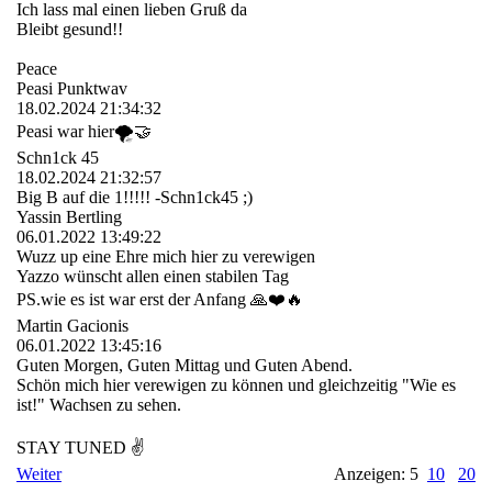
Ich lass mal einen lieben Gruß da
Bleibt gesund!!
Peace
Peasi Punktwav
18.02.2024
21:34:32
Peasi war hier🌪️🤝
Schn1ck 45
18.02.2024
21:32:57
Big B auf die 1!!!!! -Schn1ck45 ;)
Yassin Bertling
06.01.2022
13:49:22
Wuzz up eine Ehre mich hier zu verewigen
Yazzo wünscht allen einen stabilen Tag
PS.wie es ist war erst der Anfang 🙏❤️🔥
Martin Gacionis
06.01.2022
13:45:16
Guten Morgen, Guten Mittag und Guten Abend.
Schön mich hier verewigen zu können und gleichzeitig "Wie es
ist!" Wachsen zu sehen.
STAY TUNED ✌
Weiter
Anzeigen: 5
10
20