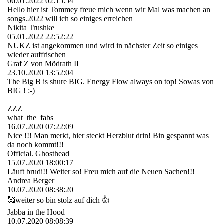
06.01.2022
02:15:54
Hello hier ist Tommey freue mich wenn wir Mal was machen an
songs.2022 will ich so einiges erreichen
Nikita Trushke
05.01.2022
22:52:22
NUKZ ist angekommen und wird in nächster Zeit so einiges
wieder auffrischen
Graf Z von Mödrath II
23.10.2020
13:52:04
The Big B is shure BIG. Energy Flow always on top! Sowas von
BIG ! :-)
ZZZ
what_the_fabs
16.07.2020
07:22:09
Nice !!! Man merkt, hier steckt Herzblut drin! Bin gespannt was
da noch kommt!!!
Official. Ghosthead
15.07.2020
18:00:17
Läuft brudi!! Weiter so! Freu mich auf die Neuen Sachen!!!
Andrea Berger
10.07.2020
08:38:20
🥰weiter so bin stolz auf dich 👍
Jabba in the Hood
10.07.2020
08:08:39