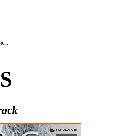
oren.
S
rack