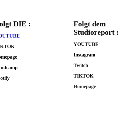
Guten Morgen, Guten Mittag und Guten Abend.
Schön mich hier verewigen zu können und gleichzeitig "Wie es
STAY TUNED ✌
Tom Kemper
06.01.2022
02:15:54
Hello hier ist Tommey freue mich wenn wir Mal was machen an 
Nikita Trushke
05.01.2022
22:52:22
NUKZ ist angekommen und wird in nächster Zeit so einiges wi
Graf Z von Mödrath II
23.10.2020
13:52:04
The Big B is shure BIG. Energy Flow always on top! Sowas vo
ZZZ
what_the_fabs
16.07.2020
07:22:09
Nice !!! Man merkt, hier steckt Herzblut drin! Bin gespannt w
Official. Ghosthead
15.07.2020
18:00:17
Läuft brudi!! Weiter so! Freu mich auf die Neuen Sachen!!!
Weiter