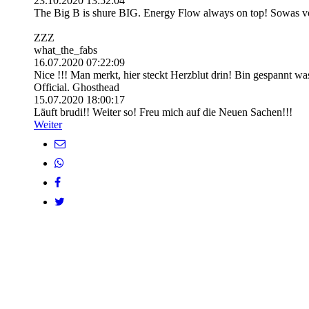
Basement Crew
13 Einträge auf 2 Seiten
Migiano
16.07.2025
12:09:14
Cooler Dude !
Ich lass mal einen lieben Gruß da
Bleibt gesund!!
Peace
Peasi Punktwav
18.02.2024
21:34:32
Peasi war hier🌪️🤝
Schn1ck 45
18.02.2024
21:32:57
Big B auf die 1!!!!! -Schn1ck45 ;)
Yassin Bertling
06.01.2022
13:49:22
Wuzz up eine Ehre mich hier zu verewigen
Yazzo wünscht allen einen stabilen Tag
PS.wie es ist war erst der Anfang 🙏❤️🔥
Martin Gacionis
06.01.2022
13:45:16